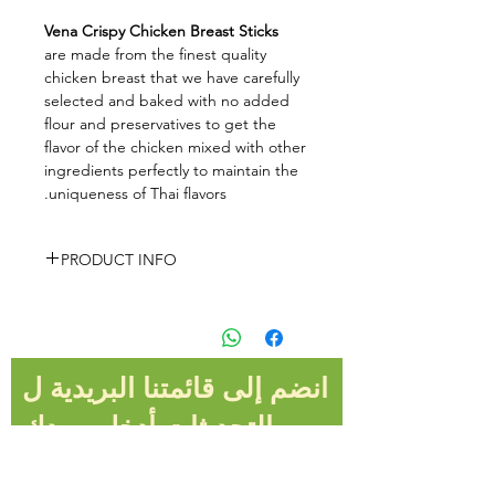
Vena Crispy Chicken Breast Sticks
are made from the finest quality
chicken breast that we have carefully
selected and baked with no added
flour and preservatives to get the
flavor of the chicken mixed with other
ingredients perfectly to maintain the
uniqueness of Thai flavors.
PRODUCT INFO
Ingredients
انضم إلى قائمتنا البريدية ل
Chicken meat 92%
Sugar 4.2%
التحديثات أدخل بريدك
Seasoning powder 3.0%
Salt 0.8%
الإلكتروني هنا*