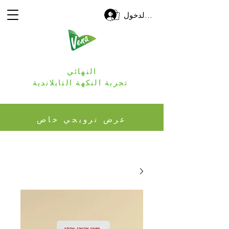
تسجيل الدخول
النهائي
تجربة النكهة التايلاندية
عرض ترويجي خاص