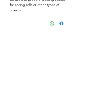
for spring rolls or other types of
sauces.
انضم إلى قائمتنا البريدية ل
التحديثات أدخل بريدك
الإلكتروني هنا*
Subscribe Now
ف & أمبير؛ شركة P Chain المحدودة
المقر الرئيسي: 169/4 مو 1، ساين تونغ،
خاو سامينج، ترات 23150