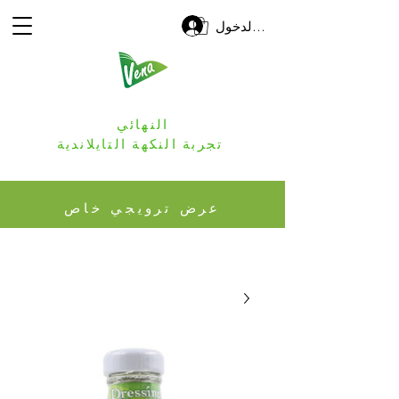
تسجيل الدخول
النهائي
تجربة النكهة التايلاندية
عرض ترويجي خاص