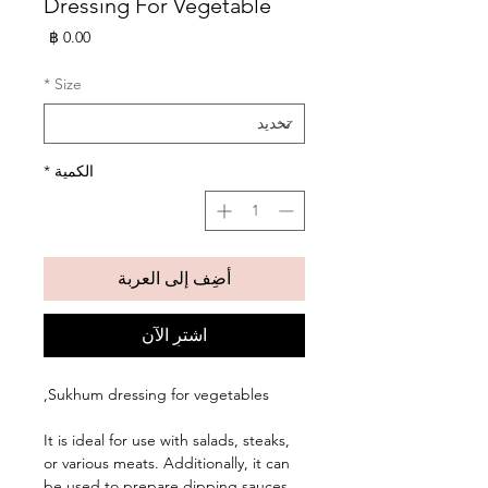
Dressing For Vegetable
السعر
*
Size
الكمية
*
أضِف إلى العربة
اشترِ الآن
Sukhum dressing for vegetables,
It is ideal for use with salads, steaks,
or various meats. Additionally, it can
be used to prepare dipping sauces