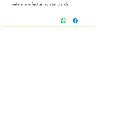
safe manufacturing standards
انضم إلى قائمتنا البريدية ل
التحديثات أدخل بريدك
الإلكتروني هنا*
Subscribe Now
ف & أمبير؛ شركة P Chain المحدودة
المقر الرئيسي: 169/4 مو 1، ساين تونغ،
خاو سامينج، ترات 23150
مكتب بانكوك: 6 سوي براسيرتمانوكيت 12،