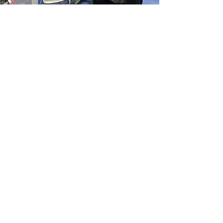
เข้าร่วมรายชื่อผู้รับ
จดหมายของเราสำหรับ
อัพเดทอีเมล์ของคุณที่นี่*
Subscribe Now
บริษัท พีแอนด์พี เชน จำกัด
169/4 หมู่ 1 ต.แสนตุ้ง อ.เขาสมิง จ.ตราด 23150
สนง.กรุงเทพฯ: 6 ซ.ประเสริฐมนูกิจ 12 ถ.ประเสริฐมนูกิจ
แขวงจรเข้บัว เขตลาดพร้าว กรุงเทพฯ 10230​